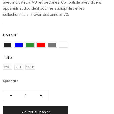
avec indicateurs VU rétroéclairés. Compatible avec divers
appareils audio. Idéal pour les audiophiles et les
collectionneurs. Travail des années 70.
Couleur :
Taille :
220 H
75 L
120 P
Quantité
-
-
+
+
Ajouter au panier