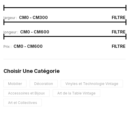
FILTRE
largeur :
FILTRE
longeur :
FILTRE
Prix :
Choisir Une Catégorie
Mobilier
Décoration
Vinyles et Technologie Vintage
Accessoires et Bijoux
Art de la Table Vintage
Art et Collectives