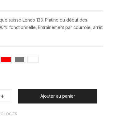
rque suisse Lenco 133. Platine du début des
00% fonctionnelle. Entrainement par courroie, arrêt
+
+
Ajouter au panier
NOLOGIES