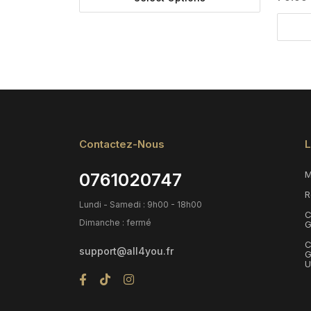
Contactez-Nous
L
M
0761020747
R
Lundi - Samedi : 9h00 - 18h00
C
Dimanche : fermé
G
C
support@all4you.fr
G
U