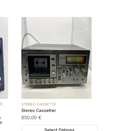
LE
STEREO CASSETTE
Stereo Cassetter
650.00 €
e
r
Select Options