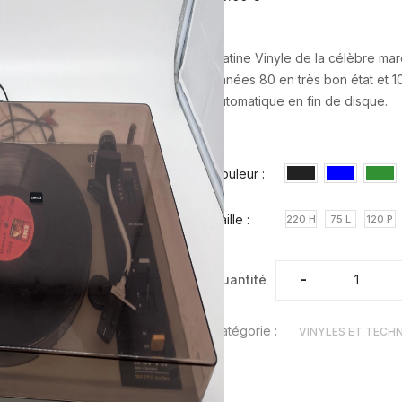
Platine Vinyle de la célèbre ma
années 80 en très bon état et 1
automatique en fin de disque.
Couleur :
Taille :
220 H
75 L
120 P
-
-
Quantité
Catégorie :
VINYLES ET TECH