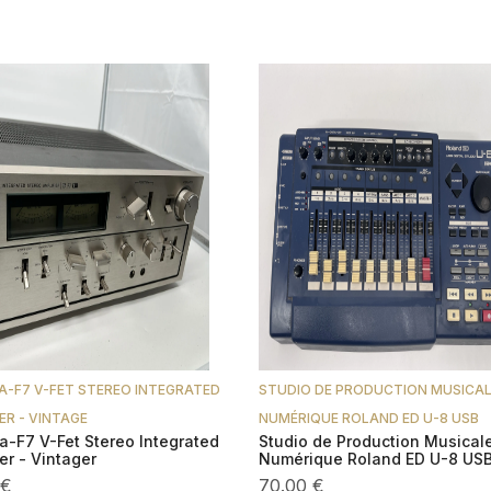
A-F7 V-FET STEREO INTEGRATED
STUDIO DE PRODUCTION MUSICA
ER - VINTAGE
NUMÉRIQUE ROLAND ED U-8 USB
a-F7 V-Fet Stereo Integrated
Studio de Production Musical
er - Vintager
Numérique Roland ED U-8 USB
 €
70.00 €