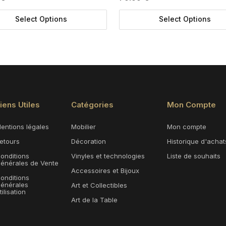
Select Options
Select Options
iens Utiles
Catégories
Mon Compte
entions légales
Mobilier
Mon compte
etours
Décoration
Historique d'achat
onditions
Vinyles et technologies
Liste de souhaits
énérales de Vente
Accessoires et Bijoux
onditions
énérales
Art et Collectibles
tilisation
Art de la Table