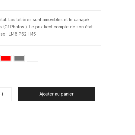
tat. Les tétières sont amovibles et le canapé
(Cf Photos ). Le prix tient compte de son état.
ise : L148 P62 H45
+
+
Ajouter au panier