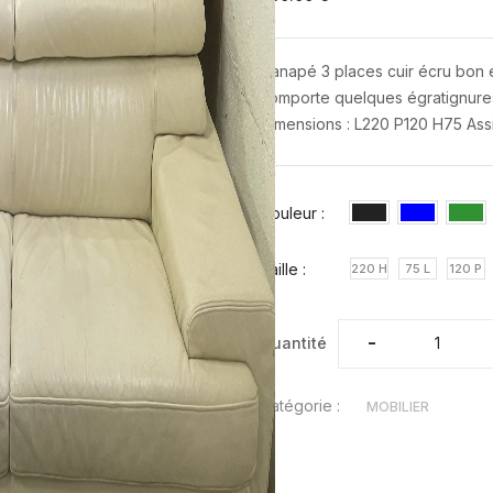
Canapé 3 places cuir écru bon é
comporte quelques égratignures 
Dimensions : L220 P120 H75 Ass
Couleur :
Taille :
220 H
75 L
120 P
-
-
Quantité
Catégorie :
MOBILIER