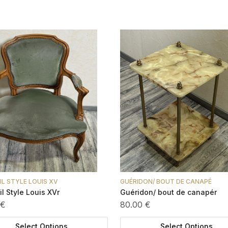
IL STYLE LOUIS XV
GUÉRIDON/ BOUT DE CANAPÉ
l Style Louis XVr
Guéridon/ bout de canapér
 €
80.00 €
Select Options
Select Options