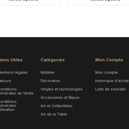
iens Utiles
Catégories
Mon Compte
entions légales
Mobilier
Mon compte
etours
Décoration
Historique d'achat
onditions
Vinyles et technologies
Liste de souhaits
énérales de Vente
Accessoires et Bijoux
onditions
énérales
Art et Collectibles
tilisation
Art de la Table