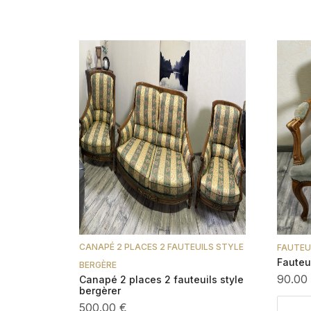
CANAPÉ 2 PLACES 2 FAUTEUILS STYLE
FAUTEU
Fauteui
BERGÈRE
90.00
Canapé 2 places 2 fauteuils style
bergèrer
500.00 €