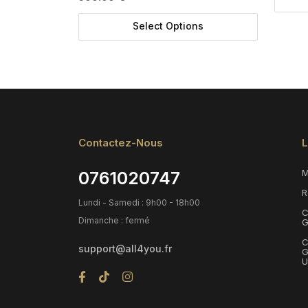
Select Options
Contactez-Nous
L
M
0761020747
R
Lundi - Samedi : 9h00 - 18h00
C
Dimanche : fermé
G
C
support@all4you.fr
G
U