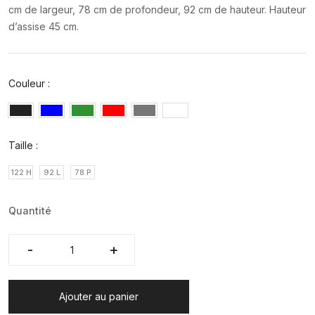
cm de largeur, 78 cm de profondeur, 92 cm de hauteur. Hauteur
d’assise 45 cm.
Couleur :
Taille :
122 H
92 L
78 P
Quantité
-
-
+
+
Ajouter au panier