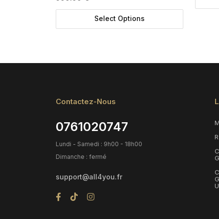
Select Options
Contactez-Nous
L
M
0761020747
R
Lundi - Samedi : 9h00 - 18h00
C
Dimanche : fermé
G
C
support@all4you.fr
G
U