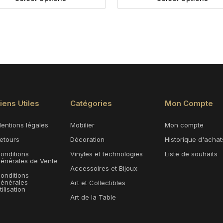
iens Utiles
Catégories
Mon Compte
entions légales
Mobilier
Mon compte
etours
Décoration
Historique d'achat
onditions
Vinyles et technologies
Liste de souhaits
énérales de Vente
Accessoires et Bijoux
onditions
énérales
Art et Collectibles
tilisation
Art de la Table