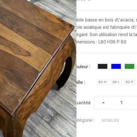
Table basse en bois d\'acacia, s
table asiatique est fabriquée d\'
élégant. Son utilisation rend la 
Dimensions : L80 H36 P 80
Couleur :
Taille :
80 H
36 L
80 P
-
-
Quantité
Catégorie :
MOBILIER