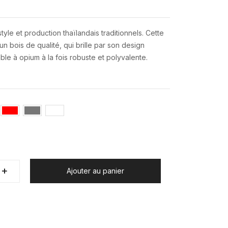
tyle et production thaïlandais traditionnels. Cette
un bois de qualité, qui brille par son design
table à opium à la fois robuste et polyvalente.
+
+
Ajouter au panier