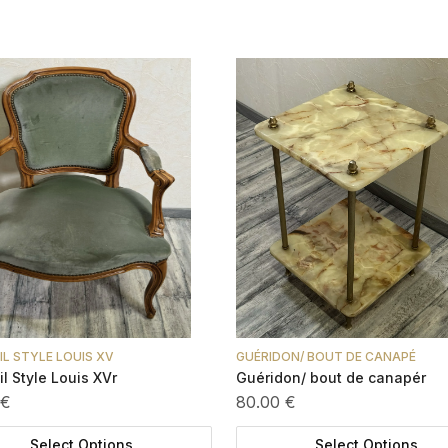
IL STYLE LOUIS XV
GUÉRIDON/ BOUT DE CANAPÉ
l Style Louis XVr
Guéridon/ bout de canapér
 €
80.00 €
Select Options
Select Options