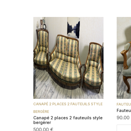
CANAPÉ 2 PLACES 2 FAUTEUILS STYLE
FAUTEU
Fauteui
BERGÈRE
90.00
Canapé 2 places 2 fauteuils style
bergèrer
500.00 €