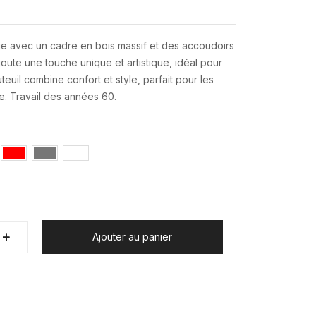
ge avec un cadre en bois massif et des accoudoirs
ajoute une touche unique et artistique, idéal pour
euil combine confort et style, parfait pour les
e. Travail des années 60.
+
+
Ajouter au panier