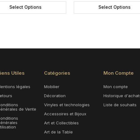
Select Options
Select Options
iens Utiles
Catégories
Mon Compte
entions légales
Mobilier
Mon compte
etours
Décoration
Historique d'achat
onditions
Vinyles et technologies
Liste de souhaits
énérales de Vente
Accessoires et Bijoux
onditions
énérales
Art et Collectibles
tilisation
Art de la Table