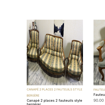
CANAPÉ 2 PLACES 2 FAUTEUILS STYLE
FAUTEU
Fauteui
BERGÈRE
90.00
Canapé 2 places 2 fauteuils style
bergèrer