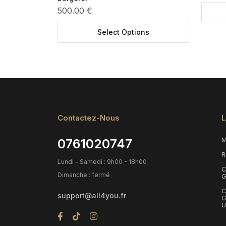
500.00 €
Select Options
Contactez-Nous
L
M
0761020747
R
Lundi - Samedi : 9h00 - 18h00
C
Dimanche : fermé
G
C
support@all4you.fr
G
U