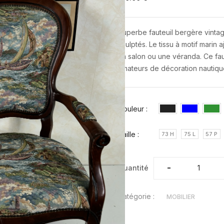
Superbe fauteuil bergère vinta
sculptés. Le tissu à motif marin 
un salon ou une véranda. Ce faut
amateurs de décoration nautiqu
Couleur :
Taille :
73 H
75 L
57 P
-
-
Quantité
Catégorie :
MOBILIER