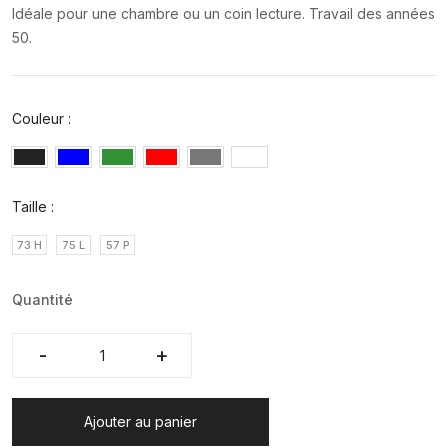
Idéale pour une chambre ou un coin lecture. Travail des années
50.
Couleur :
Taille :
73 H
75 L
57 P
Quantité
-
-
+
+
Ajouter au panier