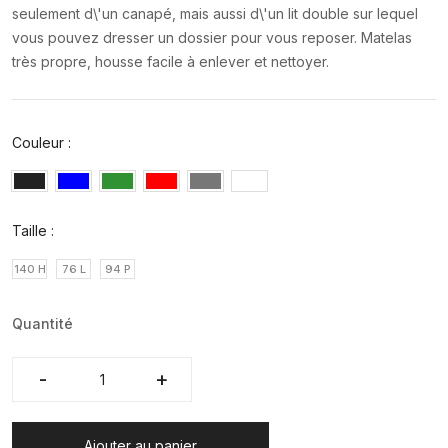
seulement d\'un canapé, mais aussi d\'un lit double sur lequel
vous pouvez dresser un dossier pour vous reposer. Matelas
très propre, housse facile à enlever et nettoyer.
Couleur :
Taille :
140 H
76 L
94 P
Quantité
-
-
+
+
Ajouter au panier