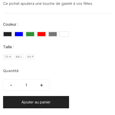
Ce pichet ajoutera une touche de gaieté à vos fêtes.
Couleur :
Taille :
70 H
66 L
40 P
Quantité
-
-
+
+
Ajouter au panier