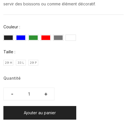
servir des boissons ou comme élément décoratif.
Couleur :
Taille :
29 H
33 L
29 P
Quantité
-
-
+
+
Ajouter au panier