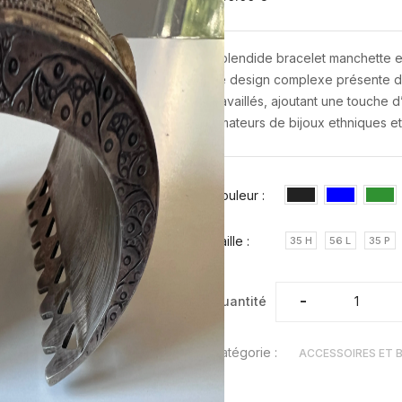
Splendide bracelet manchette en
Le design complexe présente de
travaillés, ajoutant une touche d
amateurs de bijoux ethniques et
Couleur :
Taille :
35 H
56 L
35 P
-
-
Quantité
Catégorie :
ACCESSOIRES ET 