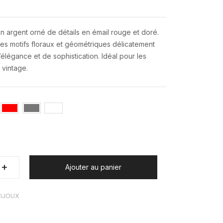
 argent orné de détails en émail rouge et doré.
s motifs floraux et géométriques délicatement
’élégance et de sophistication. Idéal pour les
 vintage.
+
+
Ajouter au panier
BIJOUX