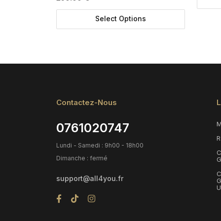
Select Options
Contactez-Nous
L
M
0761020747
R
Lundi - Samedi : 9h00 - 18h00
C
Dimanche : fermé
G
C
support@all4you.fr
G
U