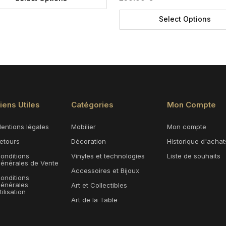
Select Options
iens Utiles
Catégories
Mon Compte
entions légales
Mobilier
Mon compte
etours
Décoration
Historique d'achat
onditions
Vinyles et technologies
Liste de souhaits
énérales de Vente
Accessoires et Bijoux
onditions
énérales
Art et Collectibles
tilisation
Art de la Table