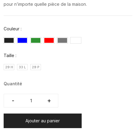
pour n’importe quelle pièce de la maison.
Couleur :
Taille :
29 H
33 L
29 P
Quantité
-
-
+
+
Ajouter au panier