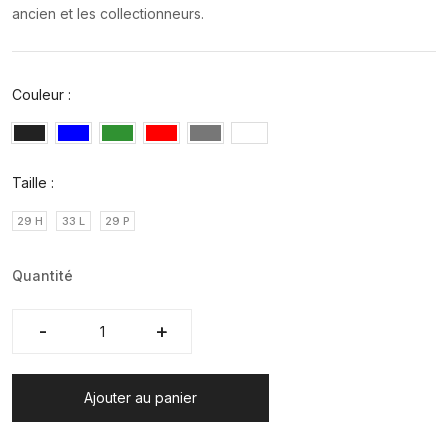
ancien et les collectionneurs.
Couleur :
Taille :
29 H
33 L
29 P
Quantité
-
-
+
+
Ajouter au panier